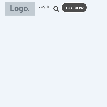
跳
Login
BUY NOW
至
主
要
內
容